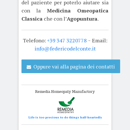
del paziente per poterlo aiutare sia
con la
Medicina Omeopatica
Classica
che con l’
Agopuntura
.
Telefono:
+39 347 3220778
~ Email:
info@federicodelconte.it
Oppure vai alla pagina dei contatti
Remedia Homeopaty Manufactory
Life is too precious to do things half-heartedly